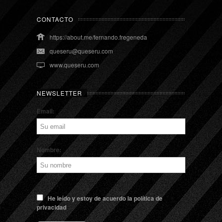
CONTACTO
https://about.me/fernando.fregeneda
queseru@queseru.com
www.queseru.com
NEWSLETTER
Email:
Nombre:
He leído y estoy de acuerdo la política de
privacidad