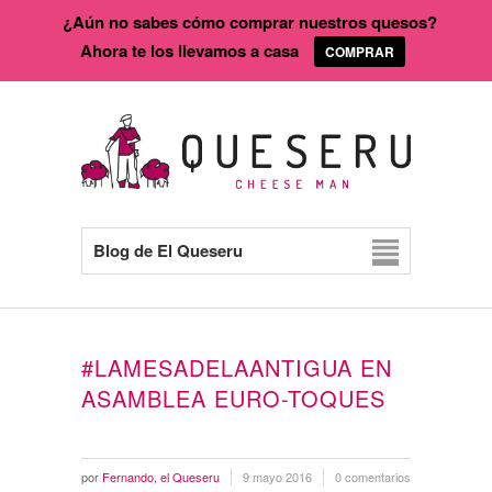
¿Aún no sabes cómo comprar nuestros quesos?
Ahora te los llevamos a casa
COMPRAR
Blog de El Queseru
#LAMESADELAANTIGUA EN
ASAMBLEA EURO-TOQUES
por
Fernando, el Queseru
9 mayo 2016
0 comentarios