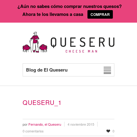
¿Aún no sabes cómo comprar nuestros quesos?
Ahora te los llevamos a casa
COMPRAR
Blog de El Queseru
QUESERU_1
por
Fernando, el Queseru
4 noviembre 2015
0 comentarios
0