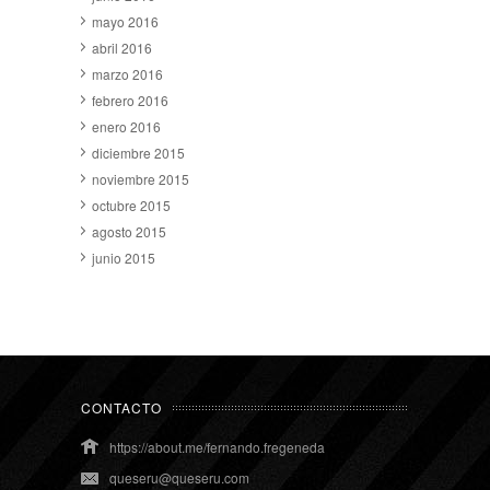
mayo 2016
abril 2016
marzo 2016
febrero 2016
enero 2016
diciembre 2015
noviembre 2015
octubre 2015
agosto 2015
junio 2015
CONTACTO
https://about.me/fernando.fregeneda
queseru@queseru.com