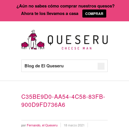
¿Aún no sabes cómo comprar nuestros quesos?
Ahora te los llevamos a casa
COMPRAR
Blog de El Queseru
C35BE9D0-AA54-4C58-83FB-
900D9FD736A6
por
Fernando, el Queseru
18 marzo 2021