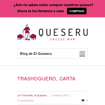
¿Aún no sabes cómo comprar nuestros quesos?
Ahora te los llevamos a casa
COMPRAR
Blog de El Queseru
TRASHOGUERO, CARTA
por
Fernando, el Queseru
5 febrero 2016
0 comentarios
0