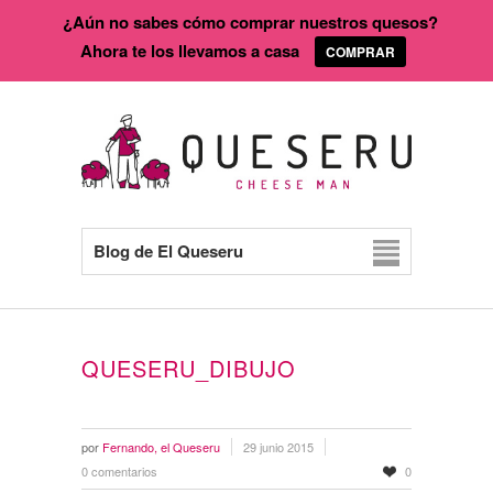
¿Aún no sabes cómo comprar nuestros quesos?
Ahora te los llevamos a casa
COMPRAR
Blog de El Queseru
QUESERU_DIBUJO
por
Fernando, el Queseru
29 junio 2015
0 comentarios
0