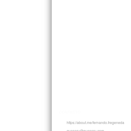
CONTACTO
https://about.me/fernando.fregeneda
queseru@queseru.com