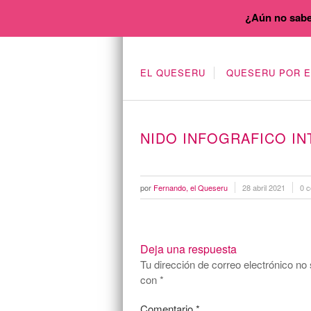
¿Aún no sabe
EL QUESERU
QUESERU POR 
NIDO INFOGRAFICO IN
por
Fernando, el Queseru
28 abril 2021
0 c
Deja una respuesta
Tu dirección de correo electrónico no 
con
*
Comentario
*