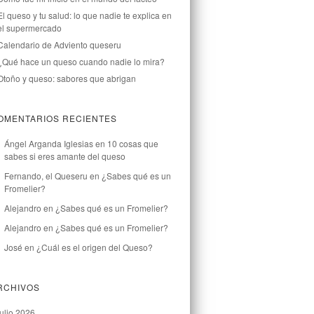
El queso y tu salud: lo que nadie te explica en
el supermercado
Calendario de Adviento queseru
¿Qué hace un queso cuando nadie lo mira?
Otoño y queso: sabores que abrigan
OMENTARIOS RECIENTES
Ángel Arganda Iglesias
en
10 cosas que
sabes si eres amante del queso
Fernando, el Queseru
en
¿Sabes qué es un
Fromelier?
Alejandro
en
¿Sabes qué es un Fromelier?
Alejandro
en
¿Sabes qué es un Fromelier?
José
en
¿Cuál es el origen del Queso?
RCHIVOS
julio 2026