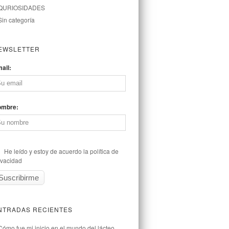
QURIOSIDADES
Sin categoría
EWSLETTER
ail:
ombre:
He leído y estoy de acuerdo la política de
ivacidad
NTRADAS RECIENTES
Cómo fue mi inicio en el mundo del lácteo