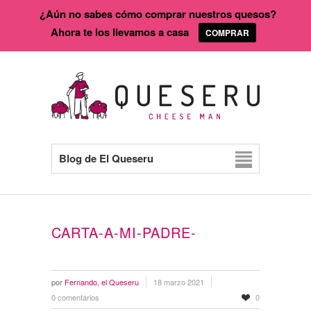
¿Aún no sabes cómo comprar nuestros quesos?
Ahora te los llevamos a casa
COMPRAR
Blog de El Queseru
CARTA-A-MI-PADRE-
por
Fernando, el Queseru
18 marzo 2021
0 comentarios
0