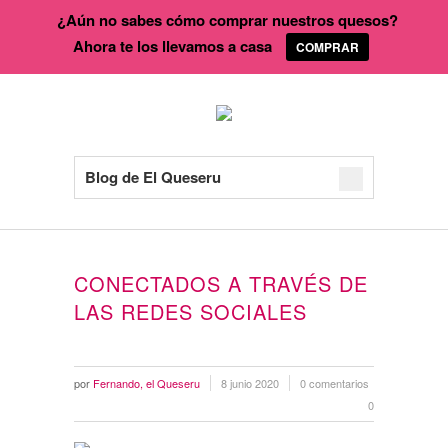
¿Aún no sabes cómo comprar nuestros quesos?
Ahora te los llevamos a casa
COMPRAR
Blog de El Queseru
CONECTADOS A TRAVÉS DE
LAS REDES SOCIALES
por
Fernando, el Queseru
8 junio 2020
0 comentarios
0