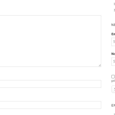
N
Em
N
pr
E