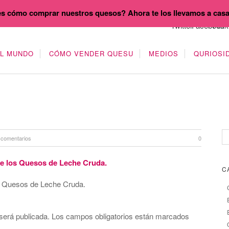
s cómo comprar nuestros quesos? Ahora te los llevamos a cas
EL MUNDO
CÓMO VENDER QUESU
MEDIOS
QURIOSI
 comentarios
0
C
s Quesos de Leche Cruda.
será publicada.
Los campos obligatorios están marcados