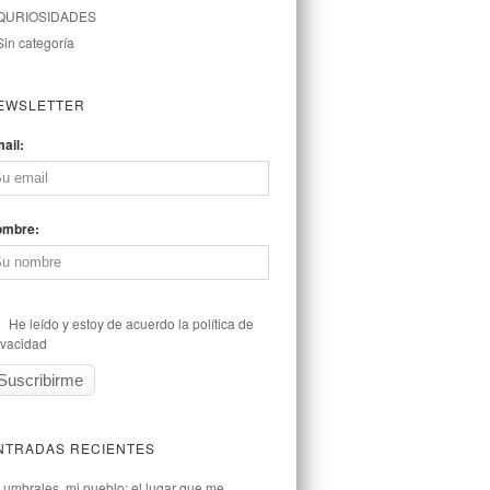
QURIOSIDADES
Sin categoría
EWSLETTER
ail:
ombre:
He leído y estoy de acuerdo la política de
ivacidad
NTRADAS RECIENTES
Lumbrales, mi pueblo: el lugar que me