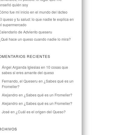
enseñó quién soy
Cómo fue mi inicio en el mundo del lácteo
El queso y tu salud: lo que nadie te explica en
el supermercado
Calendario de Adviento queseru
¿Qué hace un queso cuando nadie lo mira?
OMENTARIOS RECIENTES
Ángel Arganda Iglesias
en
10 cosas que
sabes si eres amante del queso
Fernando, el Queseru
en
¿Sabes qué es un
Fromelier?
Alejandro
en
¿Sabes qué es un Fromelier?
Alejandro
en
¿Sabes qué es un Fromelier?
José
en
¿Cuál es el origen del Queso?
RCHIVOS